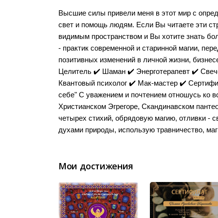
Высшие силы привели меня в этот мир с опред
свет и помощь людям. Если Вы читаете эти стр
видимым пространством и Вы хотите знать бол
- практик современной и старинной магии, пе
позитивных изменений в личной жизни, бизнесе,
Целитель ✔️ Шаман ✔️ Энерготерапевт ✔️ Свеч
Квантовый психолог ✔️ Мак-мастер ✔️ Сертиф
себе" С уважением и почтением отношусь ко в
Христианском Эгрегоре, Скандинавском панте
четырех стихий, обрядовую магию, отливки - с
духами природы, использую травничество, маг
Мои достижения