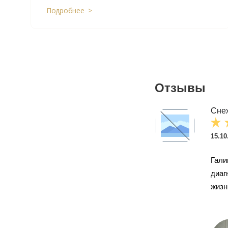
Подробнее >
Отзывы
Сне
15.10
Гали
диаг
жизн