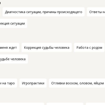
и
Диагностика ситуации, причины происходящего
Ответы н
екция ситуации
 меня ждет
Коррекция судьбы человека
Работа с родом
судьбе человека
и на таро
Игропрактики
Отливки воском, оловом, яйцом