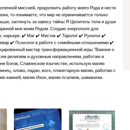
еленной миссией, продолжить работу моего Рода и нести
оки, то понимаете, что мир не ограничивается только
ьше, заглянуть за завесу тайны Я Целитель тела и души
реданной мне моим Родом. Создаю энергополе для
 карьере. ✔️ Маг ✔️ Мистик ✔️ Таролог ✔️ Рунолог ✔️
евар ✔️ Психолог в работе с семейными отношениями ✔️
ицированный мастер трансформационной‌ игры "Важное о
сем религиям и духовным направлениям, работаю в
оне Богов, Славянском язычестве, использую магию
винец, олово, ладан, воск, планетарную магию, работаю с
ию камней, магию Икон, магию псалмов, шаманизм.