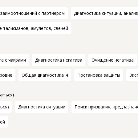
взаимоотношений с партнером
Диагностика ситуации, анализ
 талисманов, амулетов, свечей
а с чакрами
Диагностика негатива
Очищение негатива
уровне
Общая диагностика_4
Постановка защиты
Экс
аться)
ться)
Диагностика ситуации
Поиск призвания, предназнач
тей