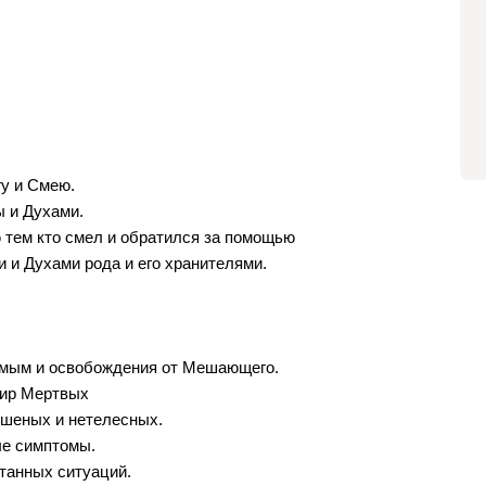
гу и Смею.
 и Духами.
 тем кто смел и обратился за помощью
 и Духами рода и его хранителями.
емым и освобождения от Мешающего.
мир Мертвых
ошеных и нетелесных.
ые симптомы.
танных ситуаций.