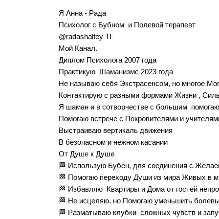
Я Анна - Рада
Психолог с Бубном и Полевой терапевт
@radashalfey ТГ
Мой Канал.
Диплом Психолога 2007 года
Практикую Шаманизмс 2023 года
Не называю себя Экстрасенсом, но многое Мо
Контактирую с разными формами Жизни , Силы
Я шаман и в сотворчестве с большим помогаю
Помогаю встрече с Покровителями и учителями
Выстраиваю вертикаль движения
В безопасном и нежном касании
От Душе к Душе
🏁 Использую Бубен, для соединения с Жела
🏁 Помогаю переходу Души из мира Живых в 
🏁 Избавляю Квартиры и Дома от гостей непр
🏁 Не исцеляю, но Помогаю уменьшить болев
🏁 Разматываю клубки сложных чувств и запу