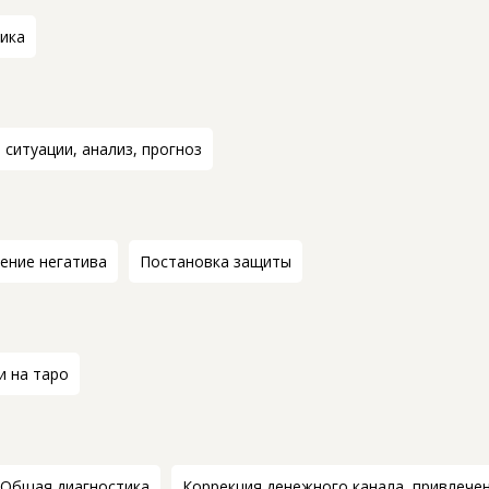
ика
 ситуации, анализ, прогноз
ение негатива
Постановка защиты
и на таро
Общая диагностика
Коррекция денежного канала, привлечен