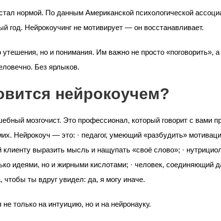
стал нормой. По данным Американской психологической ассоци
ый год. Нейрокоучинг не мотивирует — он восстанавливает.
утешения, но и понимания. Им важно не просто «поговорить», а 
еловечно. Без ярлыков.
овится нейрокоучем?
лшебный мозгочист. Это профессионал, который говорит с вами 
их. Нейрокоуч — это: · педагог, умеющий «разбудить» мотиваци
 клиенту выразить мысль и нащупать «своё слово»; · нутрициол
лько идеями, но и жирными кислотами; · человек, соединяющий 
 чтобы ты вдруг увидел: да, я могу иначе.
не только на интуицию, но и на нейронауку.