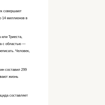
ек совершают
о 14 миллионов в
 или Триеста,
ва с областью —
реписать. Человек,
чин составил 299
ивают жизнь
ицида составляет