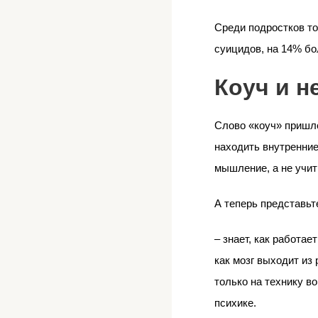
Среди подростков то
суицидов, на 14% бо
Коуч и н
Слово «коуч» пришло 
находить внутренние
мышление, а не учит
А теперь представьте
– знает, как работае
как мозг выходит из 
только на технику во
психике.