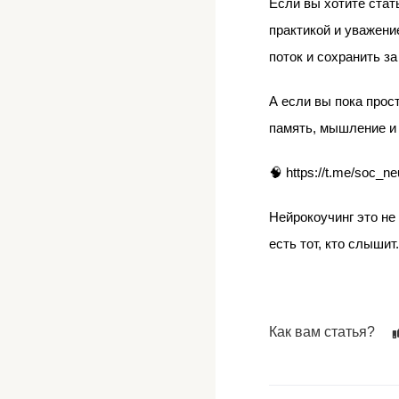
Если вы хотите стат
практикой и уважени
поток и сохранить за
А если вы пока прос
память, мышление и
🧠 https://t.me/soc_n
Нейрокоучинг это не
есть тот, кто слышит.
Как вам статья?