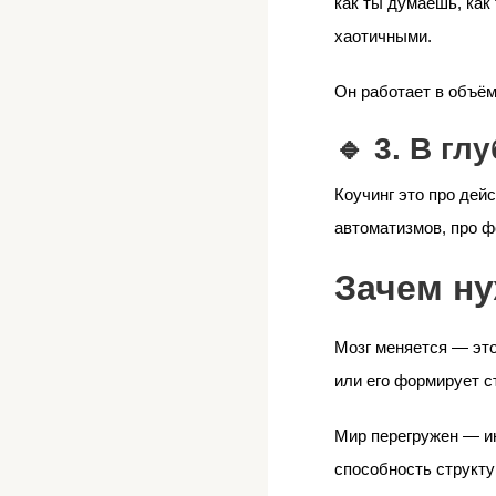
как ты думаешь, как
хаотичными.
Он работает в объёме
🔹 3. В гл
Коучинг это про дей
автоматизмов, про ф
Зачем ну
Мозг меняется — это
или его формирует с
Мир перегружен — ин
способность структ