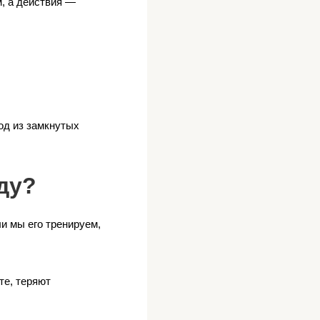
м, а действия —
од из замкнутых
ду?
и мы его тренируем,
те, теряют