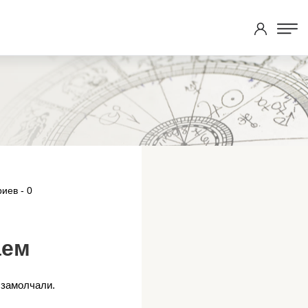
иев - 0
аем
у замолчали.