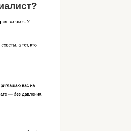
циалист?
рил всерьёз. У
советы, а тот, кто
 приглашаю вас на
мате — без давления,