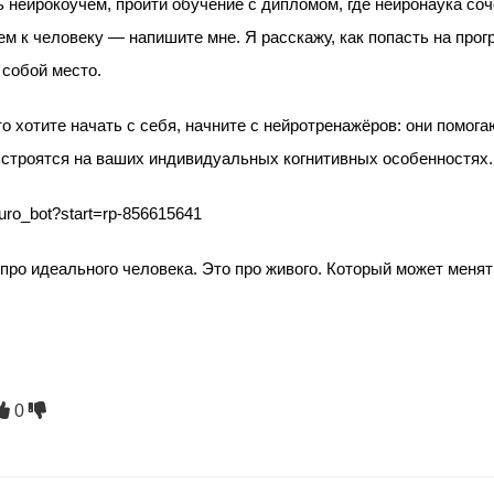
ь нейрокоучем, пройти обучение с дипломом, где нейронаука соч
ем к человеку — напишите мне. Я расскажу, как попасть на прог
 собой место.
то хотите начать с себя, начните с нейротренажёров: они помога
 строятся на ваших индивидуальных когнитивных особенностях.
euro_bot?start=rp-856615641
 про идеального человека. Это про живого. Который может меня
0