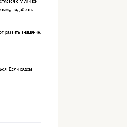
етается с глубиной,
рамму, подобрать
ют развить внимание,
ться. Если рядом