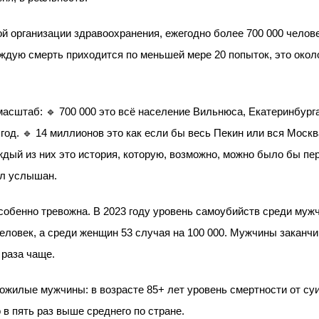
й организации здравоохранения, ежегодно более 700 000 челов
ждую смерть приходится по меньшей мере 20 попыток, это окол
асштаб: 🔹 700 000 это всё население Вильнюса, Екатеринбурга
од. 🔹 14 миллионов это как если бы весь Пекин или вся Моск
ждый из них это история, которую, возможно, можно было бы пе
ыл услышан.
собенно тревожна. В 2023 году уровень самоубийств среди муж
человек, а среди женщин 53 случая на 100 000. Мужчины заканч
 раза чаще.
жилые мужчины: в возрасте 85+ лет уровень смертности от су
то в пять раз выше среднего по стране.