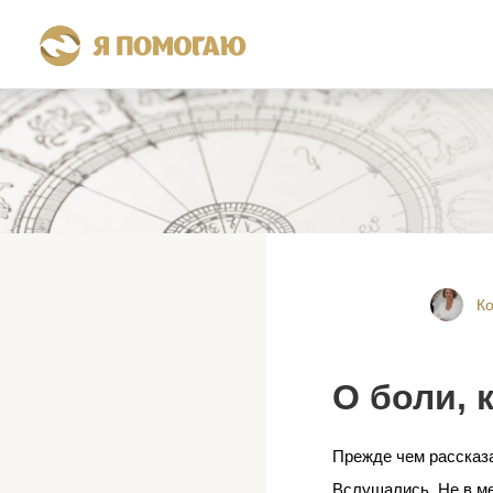
Ко
О боли, 
Прежде чем рассказат
Вслушались. Не в ме