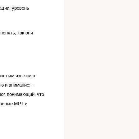
ации, уровень
понять, как они
простым языком о
ю и внимание; ·
ог, понимающий, что
данные МРТ и