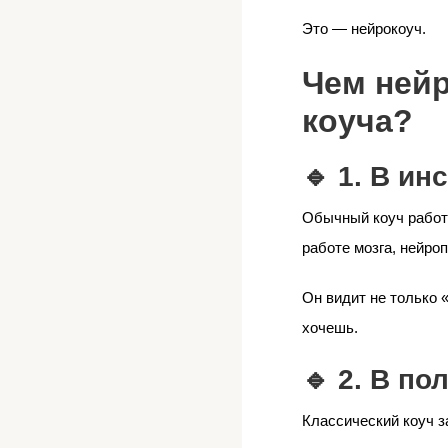
Это — нейрокоуч.
Чем нейр
коуча?
🔹 1. В и
Обычный коуч работа
работе мозга, нейро
Он видит не только 
хочешь.
🔹 2. В по
Классический коуч з