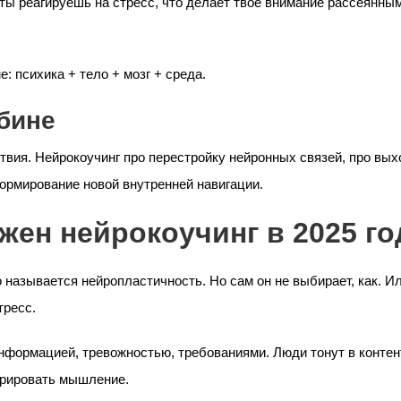
 ты реагируешь на стресс, что делает твоё внимание рассеянны
: психика + тело + мозг + среда.
убине
ствия. Нейрокоучинг про перестройку нейронных связей, про вых
ормирование новой внутренней навигации.
жен нейрокоучинг в 2025 го
 называется нейропластичность. Но сам он не выбирает, как. Ил
тресс.
формацией, тревожностью, требованиями. Люди тонут в контен
урировать мышление.