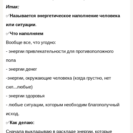
Итак:⁣⁣
⠀
✅
Называется энергетическое наполнение человека
или ситуации
.⁣⁣⠀
✅
Что наполняем⁣⁣⠀
Вообще все, что угодно:⁣⁣⠀
- энергии привлекательности для противоположного
пола⁣⁣⠀
- энергии денег⁣⁣⠀
-энергии, окружающие человека (когда грустно, нет
сил...любые)⁣⁣⠀
- энергии здоровья⁣⁣⠀
- любые ситуации, которым необходим благополучный
исход.⁣⁣⠀
✅
Как делаю:⁣⁣
⠀
Сначала выкладываю в раскладе энергии, которые